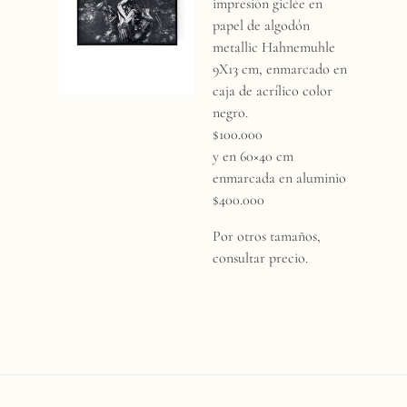
t
impresión giclée en
papel de algodón
a
metallic Hahnemuhle
9X13 cm, enmarcado en
caja de acrílico color
negro.
$100.000
y en 60×40 cm
enmarcada en aluminio
$
400.000
Por otros tamaños,
consultar precio.