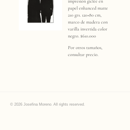
m
impresión giclée en
papel enhanced matte
b
210 grs. 120×80 cm,
marco de madera con
varilla invertida color
r
negro. $610.000
a
Por otros tamaños,
consultar precio.
s
© 2026 Josefina Moreno. All rights reserved.