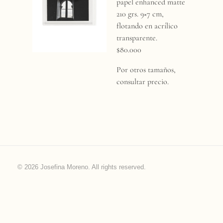
n
papel enhanced matte
210 grs. 9×7 cm,
t
flotando en acrílico
transparente.
$80.000
a
Por otros tamaños,
n
consultar precio.
a
© 2026 Josefina Moreno. All rights reserved.